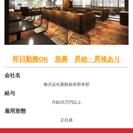
即日勤務OK
急募
昇給・昇格あり
会社名
株式会社新鮮組本部本部
給与
月給25万円以上
雇用形態
正社員