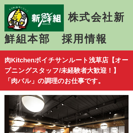
株式会社新
鮮組本部 採用情報
肉Kitchenボイチサンルート浅草店【オー
プニングスタッフ/未経験者大歓迎！】
「肉バル」の調理のお仕事です。