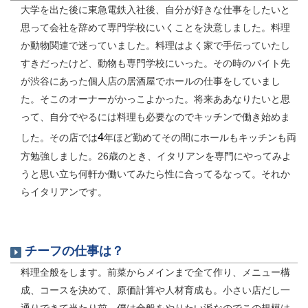
大学を出た後に東急電鉄入社後、自分が好きな仕事をしたいと
思って会社を辞めて専門学校にいくことを決意しました。料理
か動物関連で迷っていました。料理はよく家で手伝っていたし
すきだったけど、動物も専門学校にいった。その時のバイト先
が渋谷にあった個人店の居酒屋でホールの仕事をしていまし
た。そこのオーナーがかっこよかった。将来ああなりたいと思
って、自分でやるには料理も必要なのでキッチンで働き始めま
4
した。その店では
年ほど勤めてその間にホールもキッチンも両
方勉強しました。26歳のとき、イタリアンを専門にやってみよ
うと思い立ち何軒か働いてみたら性に合ってるなって。それか
らイタリアンです。
チーフの仕事は？
料理全般をします。前菜からメインまで全て作り、メニュー構
成、コースを決めて、原価計算や人材育成も。小さい店だし一